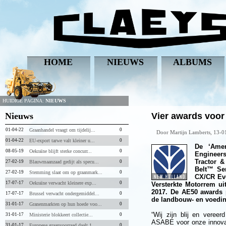
HOME
NIEUWS
ALBUMS
HUIDIGE PAGINA:
NIEUWS
Nieuws
Vier awards voor
01-04-22
Graanhandel vraagt om tijdelij...
0
Door Martijn Lamberts, 13-
01-04-22
EU-export tarwe valt kleiner u...
0
De ‘Amer
08-05-19
Oekraïne blijft sterke concurr...
0
Engineers
Tractor &
27-02-19
Blauwmaanzaad gedijt als specu...
0
Belt™ Se
27-02-19
Stemming slaat om op graanmark...
0
CX/CR Eve
17-07-17
Oekraïne verwacht kleinere exp...
0
Versterkte Motorrem u
2017. De AE50 awards 
17-07-17
Brussel verwacht ondergemiddel...
0
de landbouw- en voedi
31-01-17
Granenmarkten op hun hoede voo...
0
“Wij zijn blij en vere
31-01-17
Ministerie blokkeert collectie...
0
ASABE voor onze innovat
31-01-17
Europese graanvoorraad daalt 1...
0