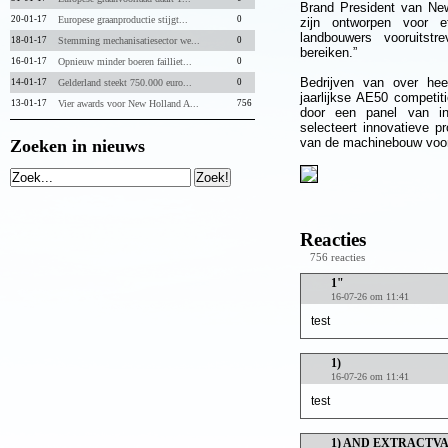
Brand President van New
20-01-17
Europese graanproductie stijgt...
0
zijn ontworpen voor ef
landbouwers vooruitstr
18-01-17
Stemming mechanisatiesector we...
0
bereiken.”
16-01-17
Opnieuw minder boeren failliet...
0
Bedrijven van over he
14-01-17
Gelderland steekt 750.000 euro...
0
jaarlijkse AE50 competi
13-01-17
Vier awards voor New Holland A...
756
door een panel van int
selecteert innovatieve p
van de machinebouw voor 
Zoeken in nieuws
Reacties
756 reacties
1"
16-07-26 om 11:41
test
1)
16-07-26 om 11:41
test
1) AND EXTRACTVAL